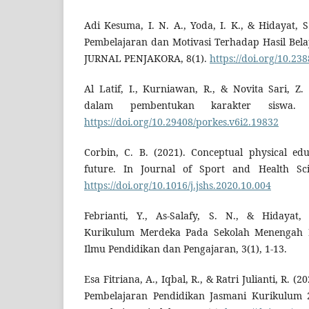
Adi Kesuma, I. N. A., Yoda, I. K., & Hidayat, 
Pembelajaran dan Motivasi Terhadap Hasil Bel
JURNAL PENJAKORA, 8(1).
https://doi.org/10.23
Al Latif, I., Kurniawan, R., & Novita Sari, Z
dalam pembentukan karakter siswa. J
https://doi.org/10.29408/porkes.v6i2.19832
Corbin, C. B. (2021). Conceptual physical ed
future. In Journal of Sport and Health Scie
https://doi.org/10.1016/j.jshs.2020.10.004
Febrianti, Y., As-Salafy, S. N., & Hidayat,
Kurikulum Merdeka Pada Sekolah Menengah P
Ilmu Pendidikan dan Pengajaran, 3(1), 1-13.
Esa Fitriana, A., Iqbal, R., & Ratri Julianti, R. (
Pembelajaran Pendidikan Jasmani Kurikulum 