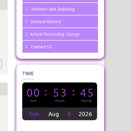
Abstract and Indexing
Journal History
Article Processing Charge
n
Contact Us
TIME