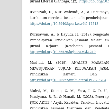
Jurnal Literasi Olahraga, 1(2).
https://doi.org/10
Irvansyah, D., Nur Wahyudi, A., & Darumoyo,
kurikulum merdeka belajar pada pembelajaran P
https://doi.org/10.29408/porkes.v6i2.17213
Kurniawan, A., & Hayudi, H. (2018). Pengemb
Pembelajaran Pendidikan Jasmani Melalui Ol
Jurnal Kejaora (Kesehatan Jasmani D
https://doi.org/10.36526/kejaora.v3i2.210
Mashud, M. (2019). ANALISIS MASAL
MEWUJUDKAN TUJUAN KEBUGARAN JASMANI.
Pendidikan Jasmani Dan Ol
https://doi.org/10.20527/multilateral.v17i2.5704
Muhyi, M., Utomo, G. M., Yasa, I. G. D. U., 
Prastyana, B. R., & Hanafi, M. (2023). Penera
PJOK AKTIF ( Asyik, Karakter, Terukur, Inovati
Pendidikan Jasmani Olahraga dan Kesehat