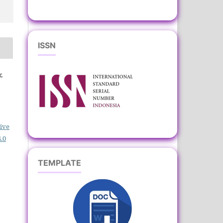
ISSN
,
ive
.0
TEMPLATE