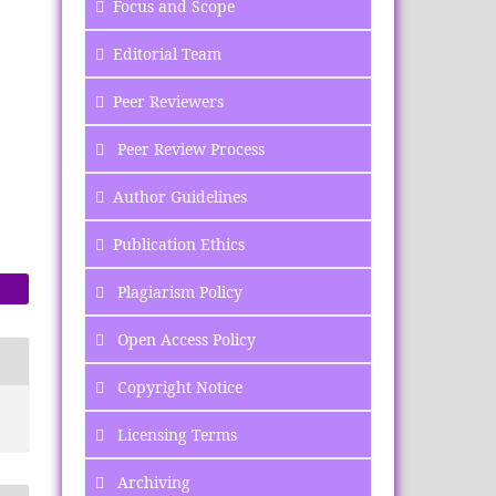
Focus
and Scope
Editorial Team
Peer Reviewers
Peer Review Process
Author Guidelines
Publication Ethics
Plagiarism Policy
Open Access Policy
Copyright Notice
Licensing Terms
Archiving