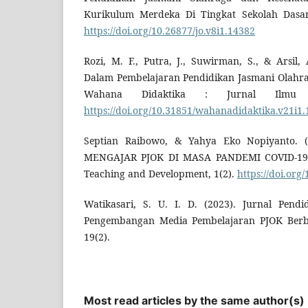
Kurikulum Merdeka Di Tingkat Sekolah Dasar.
https://doi.org/10.26877/jo.v8i1.14382
Rozi, M. F., Putra, J., Suwirman, S., & Arsil,
Dalam Pembelajaran Pendidikan Jasmani Olahra
Wahana Didaktika : Jurnal Ilmu Ke
https://doi.org/10.31851/wahanadidaktika.v21i1
Septian Raibowo, & Yahya Eko Nopiyanto. 
MENGAJAR PJOK DI MASA PANDEMI COVID-19. 
Teaching and Development, 1(2).
https://doi.org
Watikasari, S. U. I. D. (2023). Jurnal Pendi
Pengembangan Media Pembelajaran PJOK Berba
19(2).
Most read articles by the same author(s)