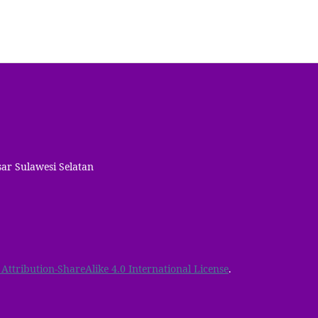
ssar Sulawesi Selatan
ttribution-ShareAlike 4.0 International License
.