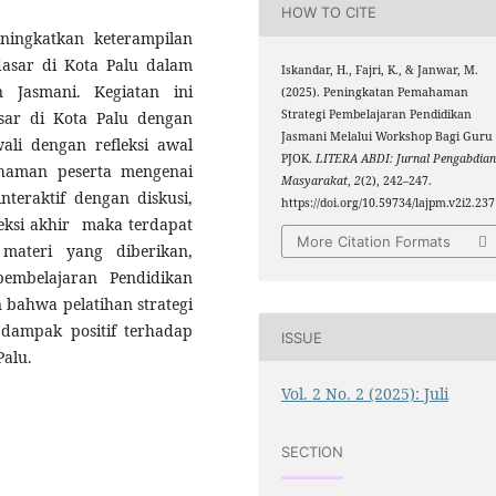
HOW TO CITE
ningkatkan keterampilan
asar di Kota Palu dalam
Iskandar, H., Fajri, K., & Janwar, M.
n Jasmani. Kegiatan ini
(2025). Peningkatan Pemahaman
Strategi Pembelajaran Pendidikan
sar di Kota Palu dengan
Jasmani Melalui Workshop Bagi Guru
li dengan refleksi awal
PJOK.
LITERA ABDI: Jurnal Pengabdia
ahaman peserta mengenai
Masyarakat
,
2
(2), 242–247.
nteraktif dengan diskusi,
https://doi.org/10.59734/lajpm.v2i2.237
fleksi akhir maka terdapat
More Citation Formats
materi yang diberikan,
embelajaran Pendidikan
 bahwa pelatihan strategi
dampak positif terhadap
ISSUE
Palu.
Vol. 2 No. 2 (2025): Juli
SECTION