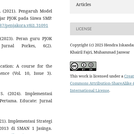
Articles
S. (2021). Pengaruh Model
ajar PJOK pada Siswa SMP.
887/penjakora.v8i1.31091
LICENSE
. (2023). Peran guru PJOK
Copyright (c) 2025 Hendra Iskandar
urnal Porkes, 6(2).
Khairil Fajri, Muhammad Janwar
ucation: A course for the
nce (Vol. 10, Issue 3).
This work is licensed under a
Creat
Commons Attribution-ShareAlike 4
International License
.
 S. (2024). Implementasi
ertama. Educate: Jurnal
2021). Implementasi Strategi
2013 di SMAN 1 Jasinga.