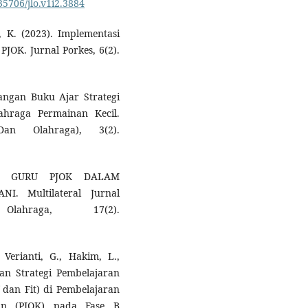
.35706/jlo.v1i2.3884
 K. (2023). Implementasi
JOK. Jurnal Porkes, 6(2).
angan Buku Ajar Strategi
ahraga Permainan Kecil.
an Olahraga), 3(2).
AH GURU PJOK DALAM
 Multilateral Jurnal
ahraga, 17(2).
Verianti, G., Hakim, L.,
pan Strategi Pembelajaran
f dan Fit) di Pembelajaran
an (PJOK) pada Fase B