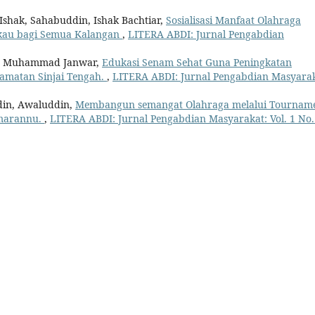
hak, Sahabuddin, Ishak Bachtiar,
Sosialisasi Manfaat Olahraga
gkau bagi Semua Kalangan
,
LITERA ABDI: Jurnal Pengabdian
n, Muhammad Janwar,
Edukasi Senam Sehat Guna Peningkatan
amatan Sinjai Tengah.
,
LITERA ABDI: Jurnal Pengabdian Masyarak
in, Awaluddin,
Membangun semangat Olahraga melalui Tourname
imarannu.
,
LITERA ABDI: Jurnal Pengabdian Masyarakat: Vol. 1 No.