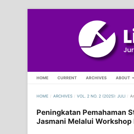
HOME
CURRENT
ARCHIVES
ABOUT
HOME
/
ARCHIVES
/
VOL. 2 NO. 2 (2025): JULI
/
Ar
Peningkatan Pemahaman St
Jasmani Melalui Workshop